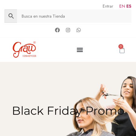
Entrar
EN
ES
0
Black Friday Promo