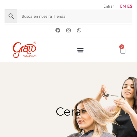
Entrar
EN
ES
0
Cera