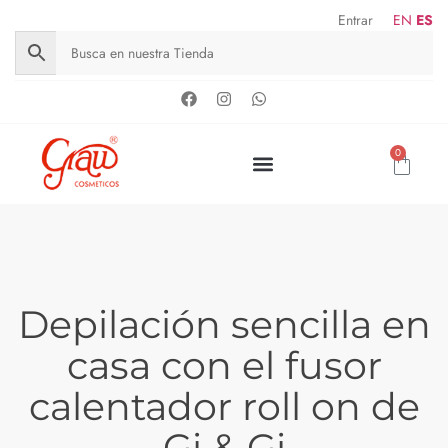
Entrar
EN
ES
0
Depilación sencilla en
casa con el fusor
calentador roll on de
Gi & Gi