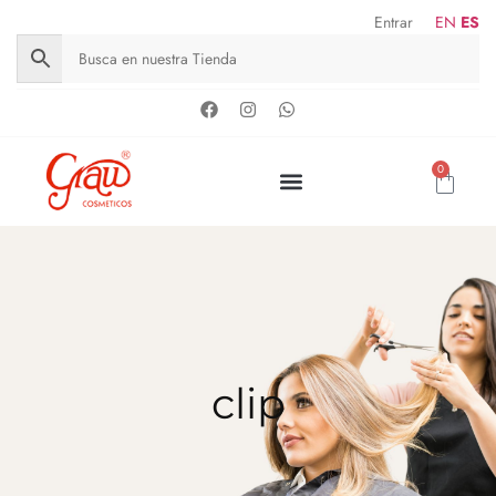
Entrar
EN
ES
0
clip