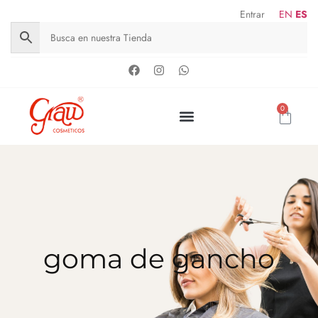
Entrar
EN
ES
0
goma de gancho