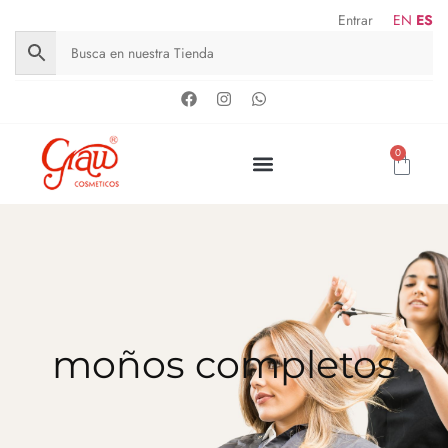
Entrar
EN
ES
0
moños completos