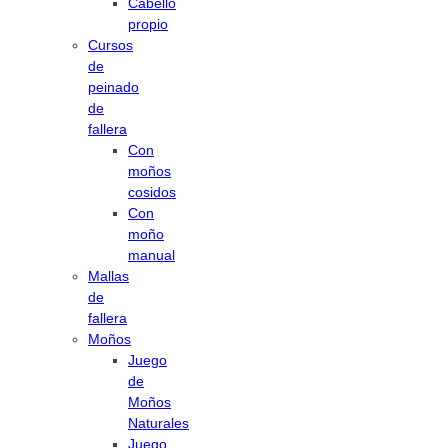
Cabello
propio
Cursos
de
peinado
de
fallera
Con
moños
cosidos
Con
moño
manual
Mallas
de
fallera
Moños
Juego
de
Moños
Naturales
Juego