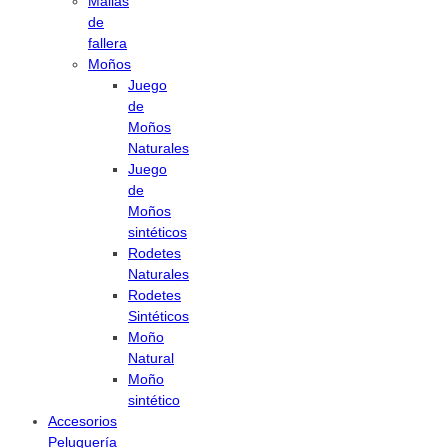
Mallas
de
fallera
Moños
Juego
de
Moños
Naturales
Juego
de
Moños
sintéticos
Rodetes
Naturales
Rodetes
Sintéticos
Moño
Natural
Moño
sintético
Accesorios
Peluquería