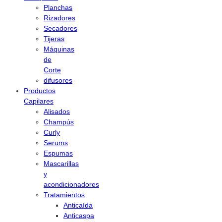
Planchas
Rizadores
Secadores
Tijeras
Máquinas
de
Corte
difusores
Productos
Capilares
Alisados
Champús
Curly
Serums
Espumas
Mascarillas
y
acondicionadores
Tratamientos
Anticaída
Anticaspa