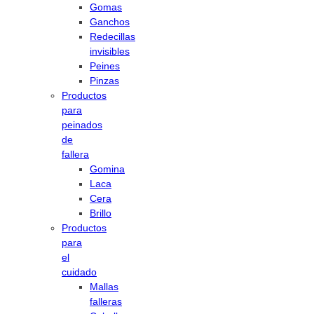
Gomas
Ganchos
Redecillas
invisibles
Peines
Pinzas
Productos
para
peinados
de
fallera
Gomina
Laca
Cera
Brillo
Productos
para
el
cuidado
Mallas
falleras