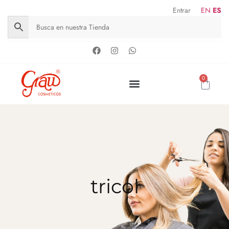
Entrar
EN
ES
0
tricol