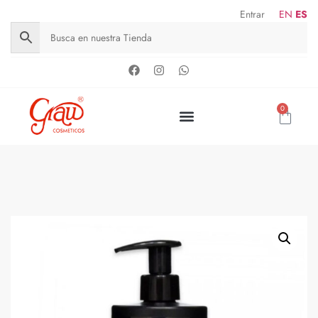
Entrar
EN
ES
0