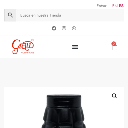
Entrar
EN
ES
0