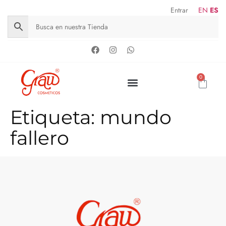
Entrar
EN
ES
0
Etiqueta:
mundo
fallero