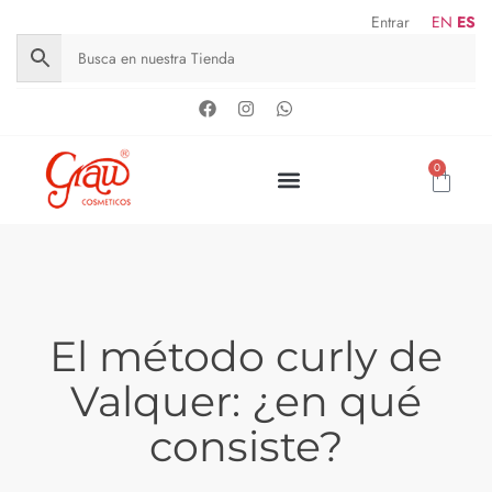
Entrar
EN
ES
0
El método curly de
Valquer: ¿en qué
consiste?