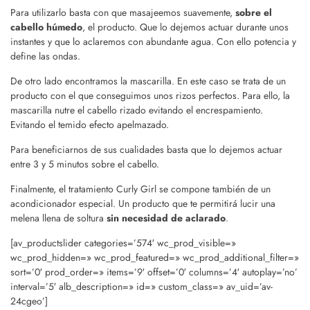
Para utilizarlo basta con que masajeemos suavemente,
sobre el
cabello húmedo
, el producto. Que lo dejemos actuar durante unos
instantes y que lo aclaremos con abundante agua. Con ello potencia y
define las ondas.
De otro lado encontramos la mascarilla. En este caso se trata de un
producto con el que conseguimos unos rizos perfectos. Para ello, la
mascarilla nutre el cabello rizado evitando el encrespamiento.
Evitando el temido efecto apelmazado.
Para beneficiarnos de sus cualidades basta que lo dejemos actuar
entre 3 y 5 minutos sobre el cabello.
Finalmente, el tratamiento Curly Girl se compone también de un
acondicionador especial. Un producto que te permitirá lucir una
melena llena de soltura
sin necesidad de aclarado
.
[av_productslider categories=’574′ wc_prod_visible=»
wc_prod_hidden=» wc_prod_featured=» wc_prod_additional_filter=»
sort=’0′ prod_order=» items=’9′ offset=’0′ columns=’4′ autoplay=’no’
interval=’5′ alb_description=» id=» custom_class=» av_uid=’av-
24cgeo’]