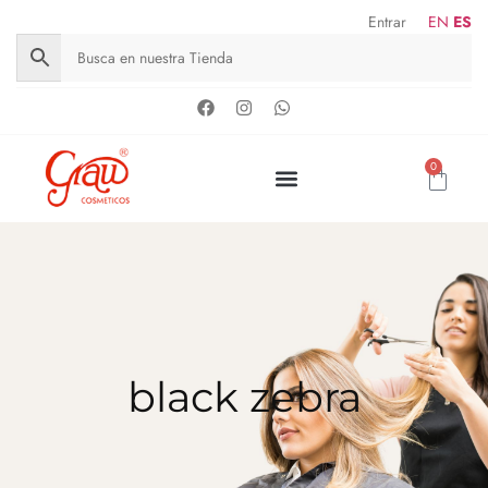
Entrar
EN
ES
0
black zebra