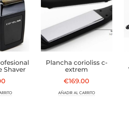
rofesional
Plancha corioliss c-
he Shaver
extrem
00
€
169.00
ARRITO
AÑADIR AL CARRITO