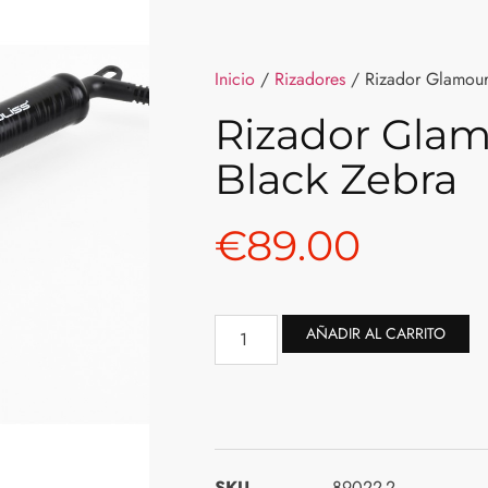
Inicio
/
Rizadores
/ Rizador Glamour
Rizador Gla
Black Zebra
€
89.00
AÑADIR AL CARRITO
SKU
89022-2