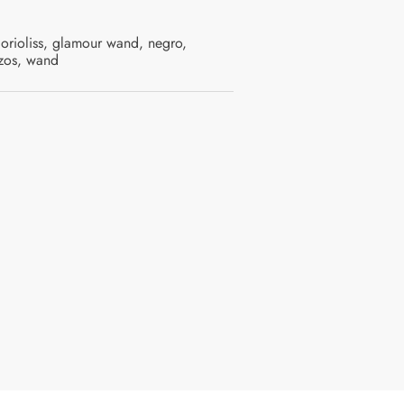
orioliss
,
glamour wand
,
negro
,
izos
,
wand