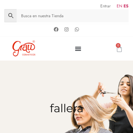
Entrar
EN
ES
0
fallera