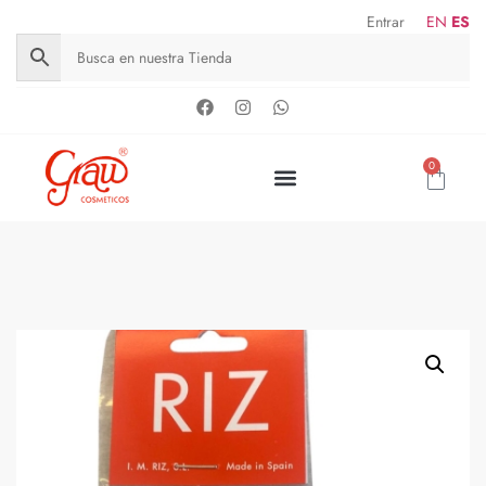
Entrar
EN
ES
0