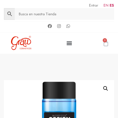
Entrar
EN
ES
0