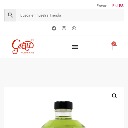
Entrar
EN
ES
0