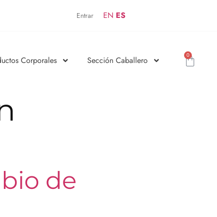
EN
ES
Entrar
0
ductos Corporales
Sección Caballero
en
mbio de