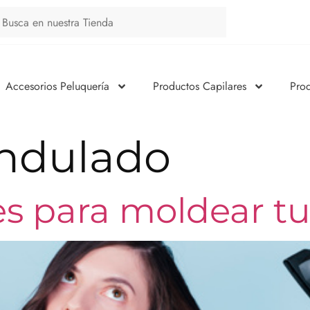
Accesorios Peluquería
Productos Capilares
Pro
ndulado
es para moldear tu