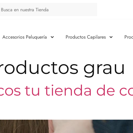
Accesorios Peluquería
Productos Capilares
Pro
roductos grau
os tu tienda de c